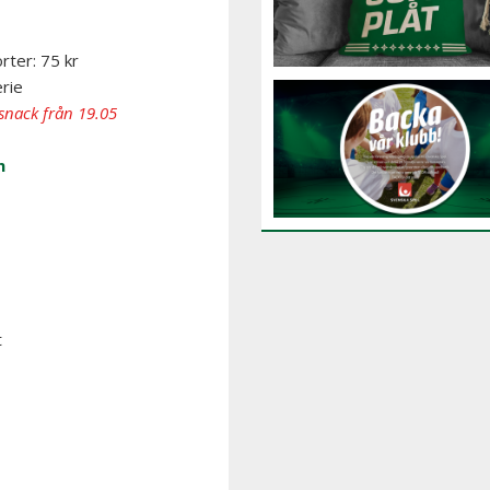
rter: 75 kr
erie
nack från 19.05
m
t