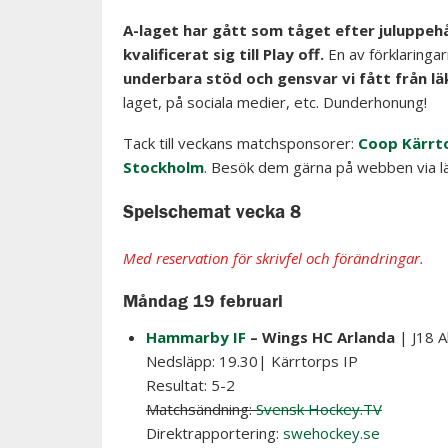
A-laget har gått som tåget efter juluppehå
kvalificerat sig till Play off.
En av förklaringarn
underbara stöd och gensvar vi fått från lä
laget, på sociala medier, etc. Dunderhonung!
Tack till veckans matchsponsorer:
Coop Kärrt
Stockholm
. Besök dem gärna på webben via l
Spelschemat vecka 8
Med reservation för skrivfel och förändringar.
Måndag 19 februari
Hammarby IF
– Wings HC Arlanda
| J18 A
Nedsläpp: 19.30| Kärrtorps IP
Resultat: 5-2
Matchsändning:
Svensk Hockey.TV
Direktrapportering:
swehockey.se