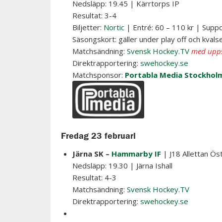
Nedsläpp: 19.45 | Kärrtorps IP
Resultat: 3-4
Biljetter:
Nortic
| Entré: 60 – 110 kr | Suppo
Säsongskort: gäller under play off och kvals
Matchsändning:
Svensk Hockey.TV
med upps
Direktrapportering:
swehockey.se
Matchsponsor:
Portabla Media Stockhol
Fredag 23 februari
Järna SK –
Hammarby IF
| J18 Allettan Ös
Nedsläpp: 19.30 | Järna Ishall
Resultat: 4-3
Matchsändning:
Svensk Hockey.TV
Direktrapportering:
swehockey.se