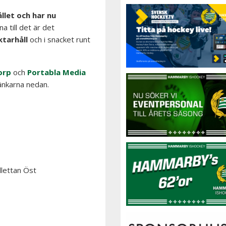
llet och har nu
a till det är det
ktarhåll
och i snacket runt
orp
och
Portabla Media
änkarna nedan.
llettan Öst