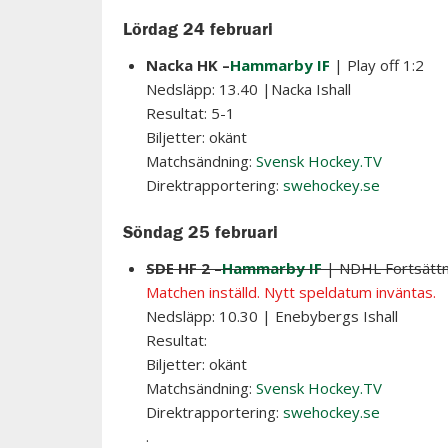
Lördag 24 februari
Nacka HK –
Hammarby IF
| Play off 1:2
Nedsläpp: 13.40 |Nacka Ishall
Resultat: 5-1
Biljetter: okänt
Matchsändning:
Svensk Hockey.TV
Direktrapportering:
swehockey.se
Söndag 25 februari
SDE HF 2 –
Hammarby IF
| NDHL Fortsättn
Matchen inställd. Nytt speldatum inväntas.
Nedsläpp: 10.30 | Enebybergs Ishall
Resultat:
Biljetter: okänt
Matchsändning:
Svensk Hockey.TV
Direktrapportering:
swehockey.se
.