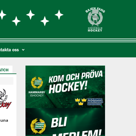
takta oss
ATCH
tuna