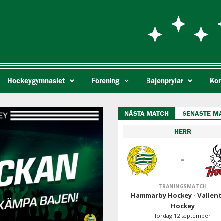
Hockeygymnasiet
Förening
Bajenprylar
Kon
NÄSTA MATCH
SENASTE M
HERR
-
TRÄNINGSMATCH
Hammarby Hockey - Vallen
Hockey
lördag 12 september