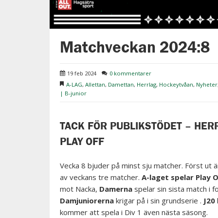
Matchveckan 2024:8
19 feb 2024
0 kommentarer
A-LAG
,
Allettan
,
Damettan
,
Herrlag
,
Hockeytvåan
,
Nyheter
| B-junior
TACK FÖR PUBLIKSTÖDET – HERR
PLAY OFF
Vecka 8 bjuder på minst sju matcher. Först ut ä
av veckans tre matcher.
A-laget
spelar Play O
mot Nacka,
Damerna
spelar sin sista match i 
Damjuniorerna
krigar på i sin grundserie .
J20
kommer att spela i Div 1 även nästa säsong.