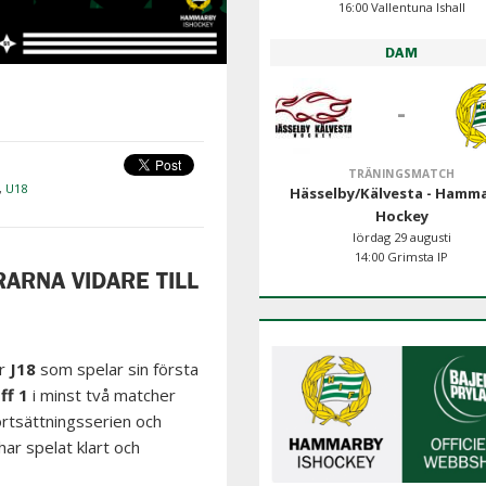
16:00 Vallentuna Ishall
DAM
-
TRÄNINGSMATCH
,
U18
Hässelby/Kälvesta - Hamm
Hockey
lördag 29 augusti
14:00 Grimsta IP
ARNA VIDARE TILL
r
J18
som spelar sin första
ff 1
i minst två matcher
fortsättningsserien och
har spelat klart och