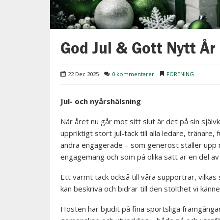
God Jul & Gott Nytt År
22 Dec 2025
0 kommentarer
FÖRENING
Jul- och nyårshälsning
När året nu går mot sitt slut är det på sin självkl
uppriktigt stort jul-tack till alla ledare, tränare,
andra engagerade – som generöst ställer upp m
engagemang och som på olika sätt är en del av 
Ett varmt tack också till våra supportrar, vilka
kan beskriva och bidrar till den stolthet vi känn
Hösten har bjudit på fina sportsliga framgånga