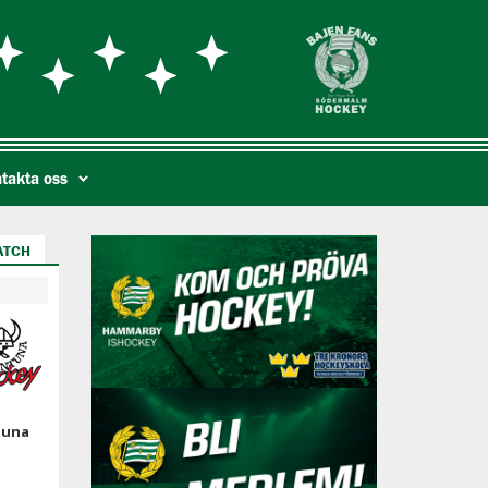
takta oss
ATCH
tuna