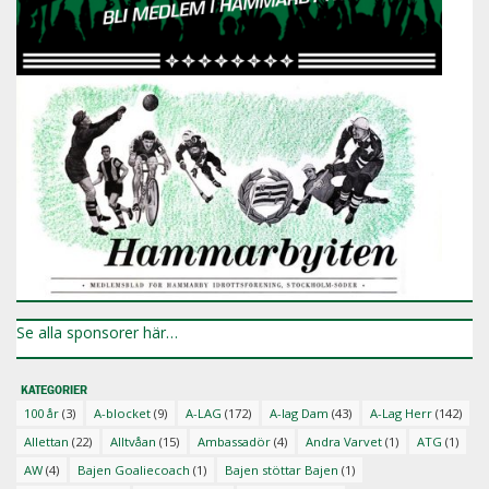
Se alla sponsorer här…
KATEGORIER
100 år
(3)
A-blocket
(9)
A-LAG
(172)
A-lag Dam
(43)
A-Lag Herr
(142)
Allettan
(22)
Alltvåan
(15)
Ambassadör
(4)
Andra Varvet
(1)
ATG
(1)
AW
(4)
Bajen Goaliecoach
(1)
Bajen stöttar Bajen
(1)