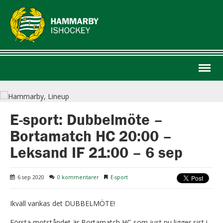
Menu
E-sport: Dubbelmöte –
Bortamatch HC 20:00 –
Leksand IF 21:00 – 6 sep
6 sep 2020
0 kommentarer
E-sport
Ikväll vankas det DUBBELMÖTE!
Första motståndet är Bortamatch HC som just nu ligger sist i