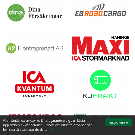
Vi använder oss av cookies för att garantera dig den bästa
Jag godkänner
upplevelsen av vår hemsida. Genom att fortsätta använda vår
hemsida så accepterar du detta.
Mer info