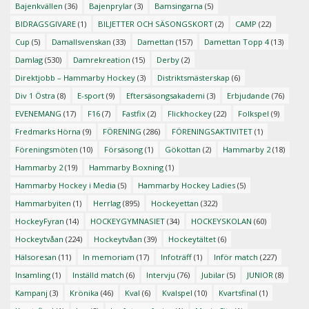
Bajenkvällen
(36)
Bajenprylar
(3)
Bamsingarna
(5)
BIDRAGSGIVARE
(1)
BILJETTER OCH SÄSONGSKORT
(2)
CAMP
(22)
Cup
(5)
Damallsvenskan
(33)
Damettan
(157)
Damettan Topp 4
(13)
Damlag
(530)
Damrekreation
(15)
Derby
(2)
Direktjobb – Hammarby Hockey
(3)
Distriktsmästerskap
(6)
Div 1 Östra
(8)
E-sport
(9)
Eftersäsongsakademi
(3)
Erbjudande
(76)
EVENEMANG
(17)
F16
(7)
Fastfix
(2)
Flickhockey
(22)
Folkspel
(9)
Fredmarks Hörna
(9)
FÖRENING
(286)
FÖRENINGSAKTIVITET
(1)
Föreningsmöten
(10)
Försäsong
(1)
Gökottan
(2)
Hammarby 2
(18)
Hammarby 2
(19)
Hammarby Boxning
(1)
Hammarby Hockey i Media
(5)
Hammarby Hockey Ladies
(5)
Hammarbyiten
(1)
Herrlag
(895)
Hockeyettan
(322)
HockeyFyran
(14)
HOCKEYGYMNASIET
(34)
HOCKEYSKOLAN
(60)
Hockeytvåan
(224)
Hockeytvåan
(39)
Hockeytältet
(6)
Hälsoresan
(11)
In memoriam
(17)
Infoträff
(1)
Inför match
(227)
Insamling
(1)
Inställd match
(6)
Intervju
(76)
Jubilar
(5)
JUNIOR
(8)
Kampanj
(3)
Krönika
(46)
Kval
(6)
Kvalspel
(10)
Kvartsfinal
(1)