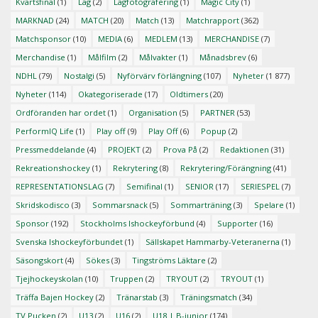
Kvartsfinal
(1)
Lag
(2)
Lagfotografering
(1)
Magic City
(1)
MARKNAD
(24)
MATCH
(20)
Match
(13)
Matchrapport
(362)
Matchsponsor
(10)
MEDIA
(6)
MEDLEM
(13)
MERCHANDISE
(7)
Merchandise
(1)
Målfilm
(2)
Målvakter
(1)
Månadsbrev
(6)
NDHL
(79)
Nostalgi
(5)
Nyförvärv förlängning
(107)
Nyheter
(1 877)
Nyheter
(114)
Okategoriserade
(17)
Oldtimers
(20)
Ordföranden har ordet
(1)
Organisation
(5)
PARTNER
(53)
PerformIQ Life
(1)
Play off
(9)
Play Off
(6)
Popup
(2)
Pressmeddelande
(4)
PROJEKT
(2)
Prova På
(2)
Redaktionen
(31)
Rekreationshockey
(1)
Rekrytering
(8)
Rekrytering/Förängning
(41)
REPRESENTATIONSLAG
(7)
Semifinal
(1)
SENIOR
(17)
SERIESPEL
(7)
Skridskodisco
(3)
Sommarsnack
(5)
Sommarträning
(3)
Spelare
(1)
Sponsor
(192)
Stockholms Ishockeyförbund
(4)
Supporter
(16)
Svenska Ishockeyförbundet
(1)
Sällskapet Hammarby-Veteranerna
(1)
Säsongskort
(4)
Sökes
(3)
Tingströms Läktare
(2)
Tjejhockeyskolan
(10)
Truppen
(2)
TRYOUT
(2)
TRYOUT
(1)
Träffa Bajen Hockey
(2)
Tränarstab
(3)
Träningsmatch
(34)
TV Pucken
(2)
U13
(2)
U16
(2)
U18 | B-junior
(174)