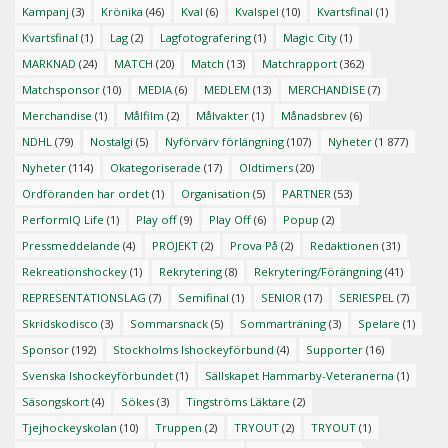
Kampanj
(3)
Krönika
(46)
Kval
(6)
Kvalspel
(10)
Kvartsfinal
(1)
Kvartsfinal
(1)
Lag
(2)
Lagfotografering
(1)
Magic City
(1)
MARKNAD
(24)
MATCH
(20)
Match
(13)
Matchrapport
(362)
Matchsponsor
(10)
MEDIA
(6)
MEDLEM
(13)
MERCHANDISE
(7)
Merchandise
(1)
Målfilm
(2)
Målvakter
(1)
Månadsbrev
(6)
NDHL
(79)
Nostalgi
(5)
Nyförvärv förlängning
(107)
Nyheter
(1 877)
Nyheter
(114)
Okategoriserade
(17)
Oldtimers
(20)
Ordföranden har ordet
(1)
Organisation
(5)
PARTNER
(53)
PerformIQ Life
(1)
Play off
(9)
Play Off
(6)
Popup
(2)
Pressmeddelande
(4)
PROJEKT
(2)
Prova På
(2)
Redaktionen
(31)
Rekreationshockey
(1)
Rekrytering
(8)
Rekrytering/Förängning
(41)
REPRESENTATIONSLAG
(7)
Semifinal
(1)
SENIOR
(17)
SERIESPEL
(7)
Skridskodisco
(3)
Sommarsnack
(5)
Sommarträning
(3)
Spelare
(1)
Sponsor
(192)
Stockholms Ishockeyförbund
(4)
Supporter
(16)
Svenska Ishockeyförbundet
(1)
Sällskapet Hammarby-Veteranerna
(1)
Säsongskort
(4)
Sökes
(3)
Tingströms Läktare
(2)
Tjejhockeyskolan
(10)
Truppen
(2)
TRYOUT
(2)
TRYOUT
(1)