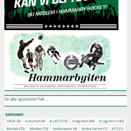
Se alla sponsorer här…
KATEGORIER
100 år
(3)
A-blocket
(9)
A-LAG
(172)
A-lag Dam
(43)
A-Lag Herr
(142)
Allettan
(22)
Alltvåan
(15)
Ambassadör
(4)
Andra Varvet
(1)
ATG
(1)