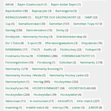
AW
(4)
Bajen Goaliecoach
(1)
Bajen stöttar Bajen
(1)
Bajenkvällen
(36)
Bajenprylar
(3)
Bamsingarna
(5)
BIDRAGSGIVARE
(1)
BILJETTER OCH SÄSONGSKORT
(2)
CAMP
(22)
Cup
(5)
Damallsvenskan
(33)
Damettan
(157)
Damettan Topp 4
(13)
Damlag
(530)
Damrekreation
(15)
Derby
(2)
Direktjobb – Hammarby Hockey
(3)
Distriktsmästerskap
(6)
Div 1 Östra
(8)
E-sport
(9)
Eftersäsongsakademi
(3)
Erbjudande
(76)
EVENEMANG
(17)
F16
(7)
Fastfix
(2)
Flickhockey
(22)
Folkspel
(9)
Fredmarks Hörna
(9)
FÖRENING
(286)
FÖRENINGSAKTIVITET
(1)
Föreningsmöten
(10)
Försäsong
(1)
Gökottan
(2)
Hammarby 2
(18)
Hammarby 2
(19)
Hammarby Boxning
(1)
Hammarby Hockey i Media
(5)
Hammarby Hockey Ladies
(5)
Hammarbyiten
(1)
Herrlag
(895)
Hockeyettan
(322)
HockeyFyran
(14)
HOCKEYGYMNASIET
(34)
HOCKEYSKOLAN
(60)
Hockeytvåan
(224)
Hockeytvåan
(39)
Hockeytältet
(6)
Hälsoresan
(11)
In memoriam
(17)
Infoträff
(1)
Inför match
(227)
Insamling
(1)
Inställd match
(6)
Intervju
(76)
Jubilar
(5)
JUNIOR
(8)