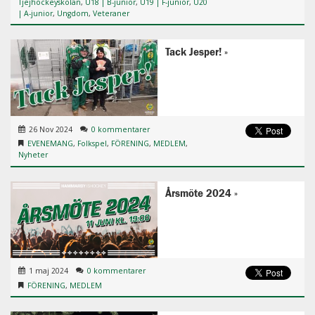
Tjejhockeyskolan
,
U18 | B-junior
,
U19 | F-junior
,
U20
| A-junior
,
Ungdom
,
Veteraner
Tack Jesper!
26 Nov 2024
0 kommentarer
EVENEMANG
,
Folkspel
,
FÖRENING
,
MEDLEM
,
Nyheter
Årsmöte 2024
1 maj 2024
0 kommentarer
FÖRENING
,
MEDLEM