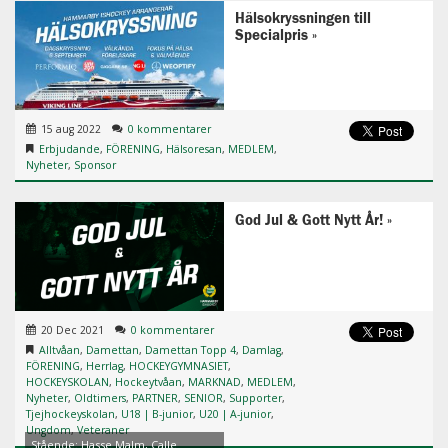
Hälsokryssningen till
Specialpris
15 aug 2022
0 kommentarer
Erbjudande
,
FÖRENING
,
Hälsoresan
,
MEDLEM
,
Nyheter
,
Sponsor
God Jul & Gott Nytt År!
20 Dec 2021
0 kommentarer
Alltvåan
,
Damettan
,
Damettan Topp 4
,
Damlag
,
FÖRENING
,
Herrlag
,
HOCKEYGYMNASIET
,
HOCKEYSKOLAN
,
Hockeytvåan
,
MARKNAD
,
MEDLEM
,
Nyheter
,
Oldtimers
,
PARTNER
,
SENIOR
,
Supporter
,
Tjejhockeyskolan
,
U18 | B-junior
,
U20 | A-junior
,
Ungdom
,
Veteraner
Stående: Hasse Malm, Calle