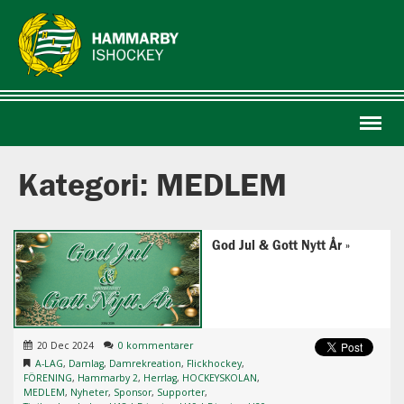
Menu
Kategori: MEDLEM
God Jul & Gott Nytt År
20 Dec 2024
0 kommentarer
A-LAG
,
Damlag
,
Damrekreation
,
Flickhockey
,
FÖRENING
,
Hammarby 2
,
Herrlag
,
HOCKEYSKOLAN
,
MEDLEM
,
Nyheter
,
Sponsor
,
Supporter
,