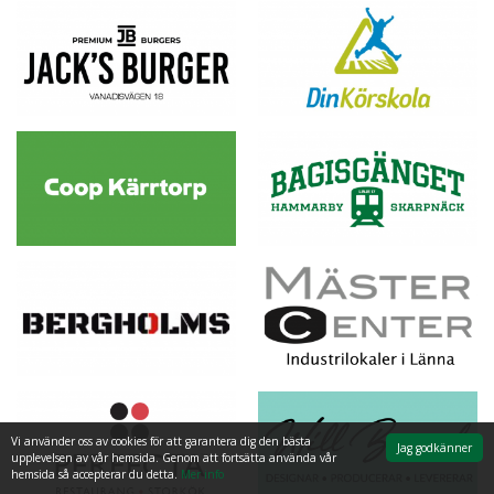
Vi använder oss av cookies för att garantera dig den bästa
Jag godkänner
upplevelsen av vår hemsida. Genom att fortsätta använda vår
hemsida så accepterar du detta.
Mer info