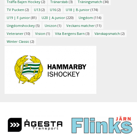
Träffa Bajen Hockey
(2)
Tränarstab
(3)
Träningsmatch
(34)
TV Pucken
(2)
U13
(2)
U16
(2)
U18 | B-junior
(174)
U19 | F-junior
(81)
U20 | A-junior
(220)
Ungdom
(114)
Ungdomshockey
(5)
Unizon
(1)
Veckans matcher
(11)
Veteraner
(10)
Vision
(1)
Vita Bergens Barn
(3)
Vänskapsmatch
(2)
Winter Classic
(2)