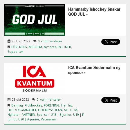
Hammarby Ishockey önskar
GOD JUL
23 Dec 2022
0 kommentarer
FÖRENING
,
MEDLEM
,
Nyheter
,
PARTNER
,
Supporter
ICA Kvantum Södermalm ny
sponsor
28 okt 2022
0 kommentarer
Damlag
,
Flickhockey
,
FÖRENING
,
Herrlag
,
HOCKEYGYMNASIET
,
HOCKEYSKOLAN
,
MEDLEM
,
Nyheter
,
PARTNER
,
Sponsor
,
U18 | B-junior
,
U19 | F-
junior
,
U20 | A-junior
,
Veteraner