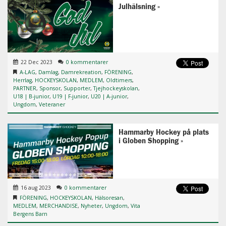
Julhälsning
22 Dec 2023
0 kommentarer
A-LAG
,
Damlag
,
Damrekreation
,
FÖRENING
,
Herrlag
,
HOCKEYSKOLAN
,
MEDLEM
,
Oldtimers
,
PARTNER
,
Sponsor
,
Supporter
,
Tjejhockeyskolan
,
U18 | B-junior
,
U19 | F-junior
,
U20 | A-junior
,
Ungdom
,
Veteraner
Hammarby Hockey på plats
i Globen Shopping
16 aug 2023
0 kommentarer
FÖRENING
,
HOCKEYSKOLAN
,
Hälsoresan
,
MEDLEM
,
MERCHANDISE
,
Nyheter
,
Ungdom
,
Vita
Bergens Barn