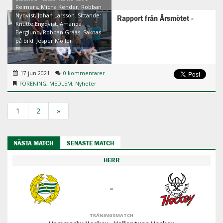
Reimers, Micha Kender, Robban
Nyqvist, Johan Larsson. Sittande:
Rapport från Årsmötet
Knutte Engqvist, Amanda
Berglund, Robban Grääs. Saknas
på bild: Jesper Möller
17 jun 2021
0 kommentarer
FÖRENING
,
MEDLEM
,
Nyheter
1
2
»
NÄSTA MATCH
SENASTE MATCH
HERR
-
TRÄNINGSMATCH