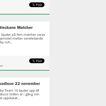
 Veckans Matcher
 bjuder på fem matcher varav
ppmötet mellan serieledande
y och...
»
ior
kodisco 22 november
 Team 16 bjuder upp till
disco! Grillen är i gång och
t uppdukat....
»