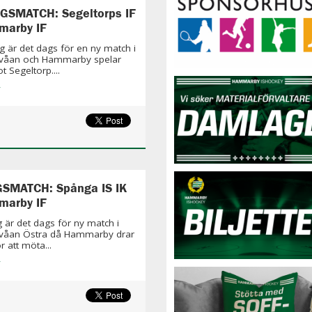
GSMATCH: Segeltorps IF
marby IF
g är det dags för en ny match i
våan och Hammarby spelar
t Segeltorp....
»
SMATCH: Spånga IS IK
marby IF
g är det dags för ny match i
våan Östra då Hammarby drar
r att möta...
»