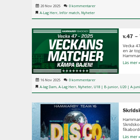
20 Nov 2025
0 kommentarer
A-Lag Herr
,
Inför match
,
Nyheter
v.47 –
Vecka 47
en är to
Hammarb
Läs mer 
16 Nov 2025
0 kommentarer
A-lag Dam
,
A-Lag Herr
,
Nyheter
,
U18 | B-junior
,
U20 | A-jun
Skrids
Hammarby
Skridsko
fikaborde
Läs mer 