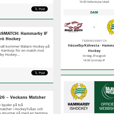
16:00 Vallentuna Ishall
DAM
-
GSMATCH: Hammarby IF
rö Hockey
TRÄNINGSMATCH
Hässelby/Kälvesta - Hamm
kväll kommer Mälarö Hockey på
ll Kärrtorp för en match mot
Hockey
y Hockey....
lördag 29 augusti
»
14:00 Grimsta IP
26 – Veckans Matcher
e bjuder på två
tcher i HockeyTvåan och
 gnuggar på med en hemma