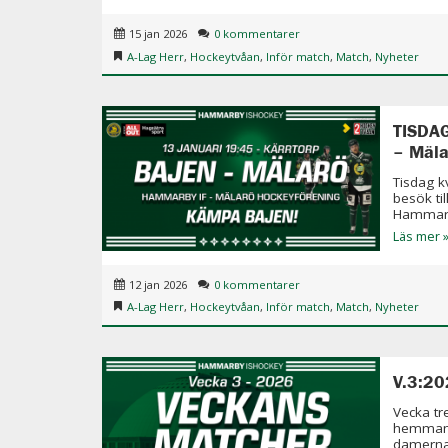
15 jan 2026
0 kommentarer
A-Lag Herr
,
Hockeytvåan
,
Inför match
,
Match
,
Nyheter
TISDA
– Mäla
Tisdag 
besök ti
Hammarb
Läs mer 
12 jan 2026
0 kommentarer
A-Lag Herr
,
Hockeytvåan
,
Inför match
,
Match
,
Nyheter
V.3:20
Vecka tr
hemmama
damerna