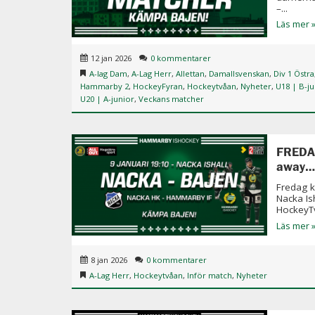
–...
Läs mer 
12 jan 2026
0 kommentarer
A-lag Dam
,
A-Lag Herr
,
Allettan
,
Damallsvenskan
,
Div 1 Östra
Hammarby 2
,
HockeyFyran
,
Hockeytvåan
,
Nyheter
,
U18 | B-ju
U20 | A-junior
,
Veckans matcher
FREDA
away…
Fredag k
Nacka Is
HockeyTv
Läs mer 
8 jan 2026
0 kommentarer
A-Lag Herr
,
Hockeytvåan
,
Inför match
,
Nyheter