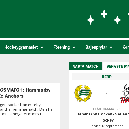
Hockeygymnasiet
Förening
Bajenprylar
Kon
NÄSTA MATCH
SENASTE M
HERR
GSMATCH: Hammarby –
-
e Anchors
agen spelar Hammarby
 andra hemmamatch. Den här
TRÄNINGSMATCH
mot Haninge Anchors HC
Hammarby Hockey - Vallen
Hockey
»
lördag 12 september