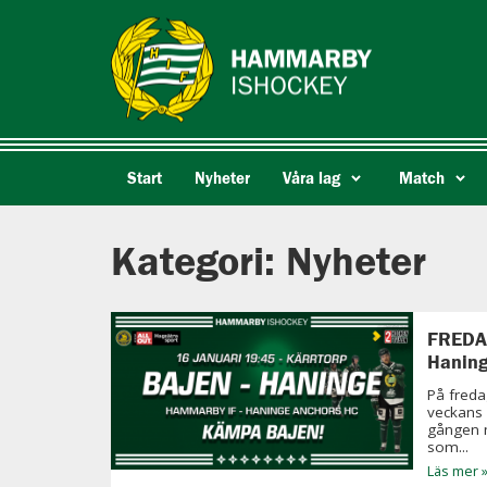
Start
Nyheter
Våra lag
Match
Kategori: Nyheter
FREDA
Haning
På fred
veckans
gången 
som...
Läs mer 