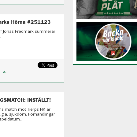
arks Hörna #251123
ef Jonas Fredmark summerar
7.
»
| A-
GSMATCH: INSTÄLLT!
s match mot Tierps HK är
 p.g.a. sjukdom. Förhandlingar
speldatum...
»