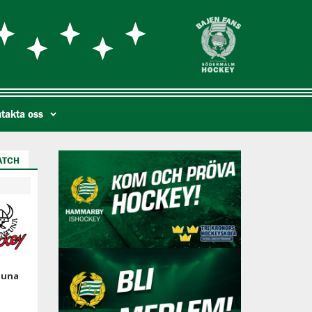
takta oss
ATCH
tuna