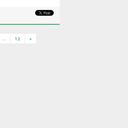
…
12
»