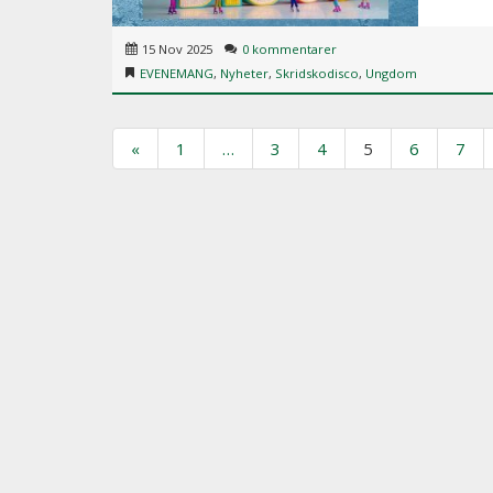
15 Nov 2025
0 kommentarer
EVENEMANG
,
Nyheter
,
Skridskodisco
,
Ungdom
«
1
…
3
4
5
6
7