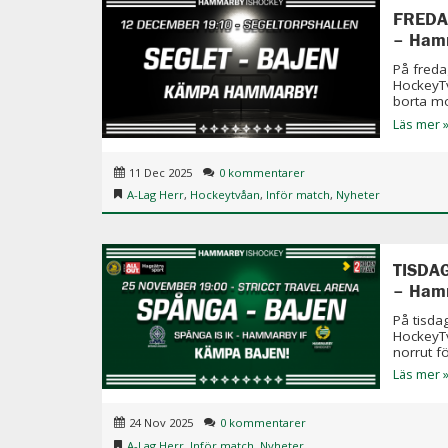
FREDA
– Ham
På freda
HockeyT
borta mo
Läs mer 
11 Dec 2025
0 kommentarer
A-Lag Herr
,
Hockeytvåan
,
Inför match
,
Nyheter
TISDAG
– Ham
På tisda
HockeyT
norrut fö
Läs mer 
24 Nov 2025
0 kommentarer
A-Lag Herr
,
Inför match
,
Nyheter