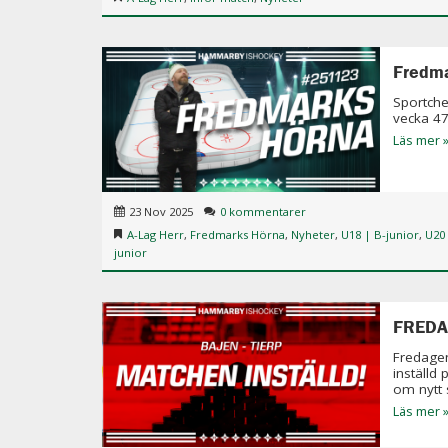
Fredm
Sportch
vecka 4
Läs mer 
23 Nov 2025
0 kommentarer
A-Lag Herr
,
Fredmarks Hörna
,
Nyheter
,
U18 | B-junior
,
U20 
junior
FREDA
Fredagen
inställd
om nytt 
Läs mer 