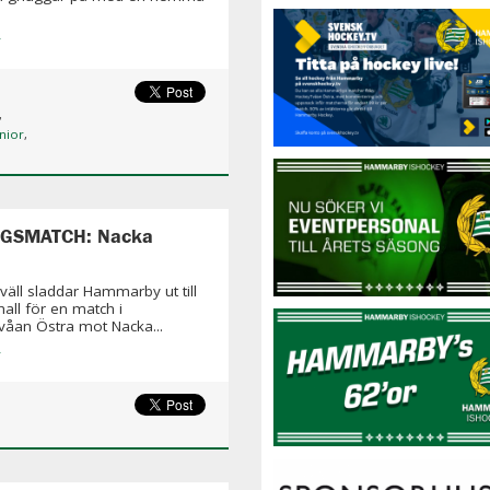
»
,
nior
,
GSMATCH: Nacka
väll sladdar Hammarby ut till
hall för en match i
åan Östra mot Nacka...
»