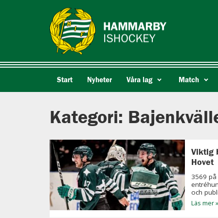
Start
Nyheter
Våra lag
Match
Kategori: Bajenkväll
Viktig
Hovet
3569 på 
entréhun
och publi
Läs mer 