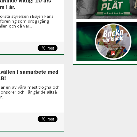
farande viktig! 10-års
m i år.
första styrelsen i Bajen Fans
yförening som drog igång
llen och då var...
»
vällen i samarbete med
AB!
är en av våra mest trogna och
ponsorer och i år går de alltså
...
»