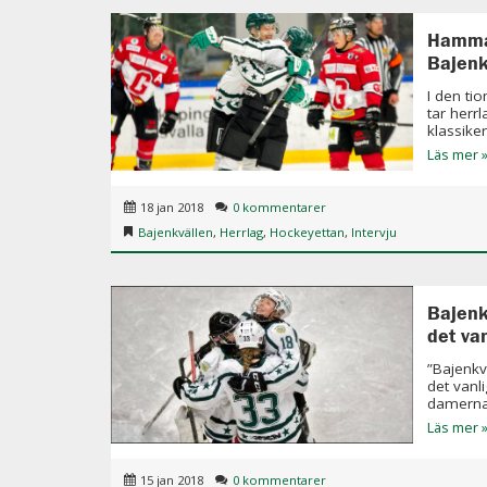
Hamma
Bajenk
I den ti
tar herr
klassiker
Läs mer 
18 jan 2018
0 kommentarer
Bajenkvällen
,
Herrlag
,
Hockeyettan
,
Intervju
Bajenk
det van
”Bajenkv
det vanl
damernas
Läs mer 
15 jan 2018
0 kommentarer