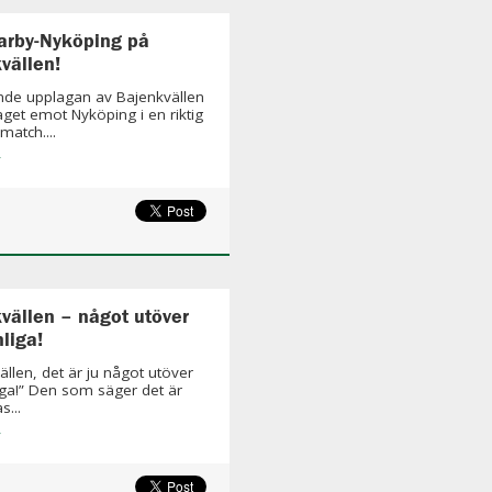
rby-Nyköping på
vällen!
onde upplagan av Bajenkvällen
laget emot Nyköping i en riktig
match....
»
vällen – något utöver
liga!
ällen, det är ju något utöver
iga!” Den som säger det är
...
»