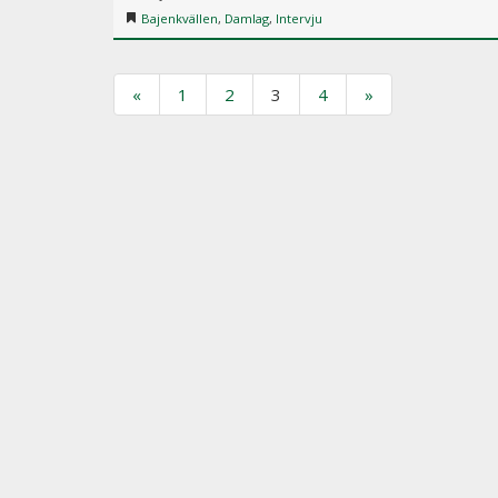
Bajenkvällen
,
Damlag
,
Intervju
«
1
2
3
4
»