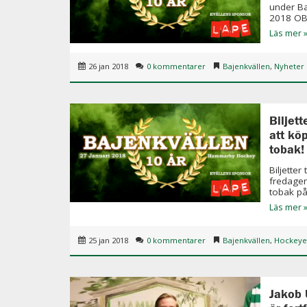
under Ba
2018 OBS
Läs mer 
26 jan 2018
0 kommentarer
Bajenkvällen
,
Nyheter
Biljet
att kö
tobak!
Biljetter
fredagen
tobak på
Läs mer 
25 jan 2018
0 kommentarer
Bajenkvällen
,
Hockeye
Jakob 