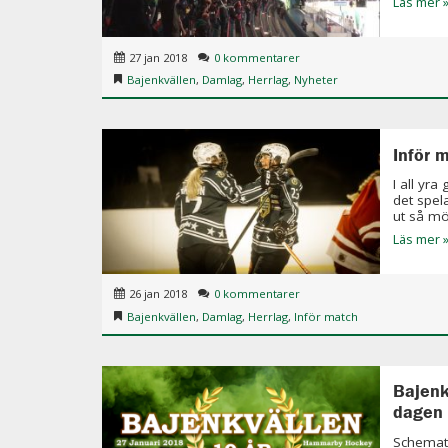
Läs mer 
27 jan 2018
0 kommentarer
Bajenkvällen
,
Damlag
,
Herrlag
,
Nyheter
Inför 
I all yra
det spel
ut så möt
Läs mer 
26 jan 2018
0 kommentarer
Bajenkvällen
,
Damlag
,
Herrlag
,
Inför match
Bajenk
dagen
Schemat 