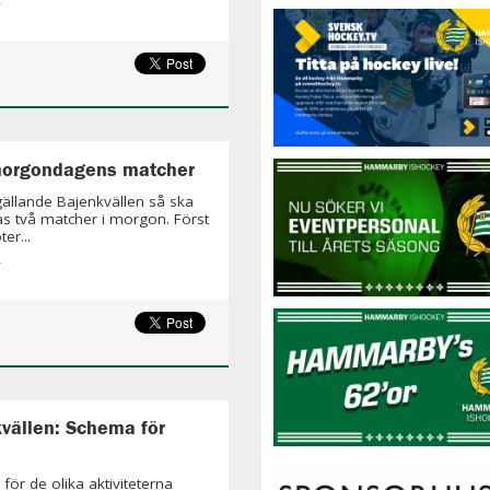
»
morgondagens matcher
 gällande Bajenkvällen så ska
as två matcher i morgon. Först
er...
»
vällen: Schema för
för de olika aktiviteterna