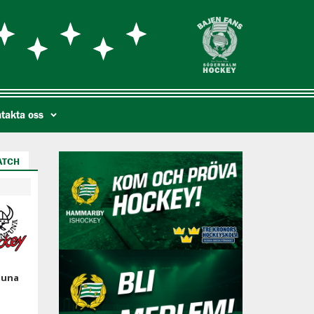
takta oss
ATCH
tuna