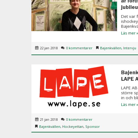
är fort
jubileu
Det var 
ishocke
Bajenkvä
Läs mer 
22 jan 2018
0 kommentarer
Bajenkvällen
,
Intervju
Bajenk
LAPE 
LAPE AB 
större s
in och blir
Läs mer 
21 jan 2018
0 kommentarer
Bajenkvällen
,
Hockeyettan
,
Sponsor