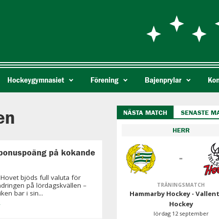
Hockeygymnasiet
Förening
Bajenprylar
Kon
en
NÄSTA MATCH
SENASTE M
HERR
 bonuspoäng på kokande
-
Hovet bjöds full valuta för
dringen på lördagskvällen –
TRÄNINGSMATCH
ken bar i sin...
Hammarby Hockey - Vallen
»
Hockey
lördag 12 september