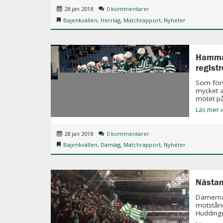
28 jan 2018
0 kommentarer
Bajenkvällen
,
Herrlag
,
Matchrapport
,
Nyheter
Hammar
regist
Som förv
mycket a
mötet på
Läs mer 
28 jan 2018
0 kommentarer
Bajenkvällen
,
Damlag
,
Matchrapport
,
Nyheter
Nästan
Damerna 
motstån
Huddinge