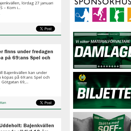
jenkvällen, lördag 27 januari
 – Kom i...
»
ter finns under fredagen
pa på 69:ans Spel och
 till Bajenkvällen kan under
 köpas på 69:ans Spel och
 Götgatan 69,...
»
ttan
Uddeholt: Bajenkvällen